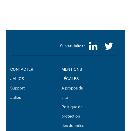
LinkedI
Twit
Suivez Jalios :
CONTACTER
MENTIONS
JALIOS
LÉGALES
Support
A propos du
Jalios
site
Politique de
protection
des données