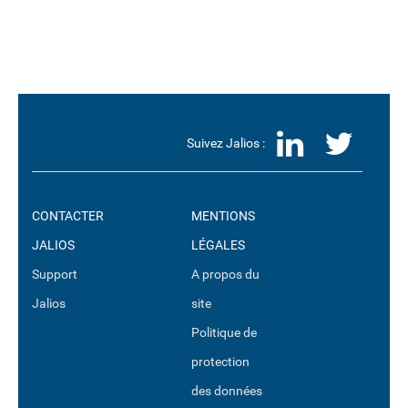
LinkedI
Twit
Suivez Jalios :
CONTACTER
MENTIONS
JALIOS
LÉGALES
Support
A propos du
Jalios
site
Politique de
protection
des données