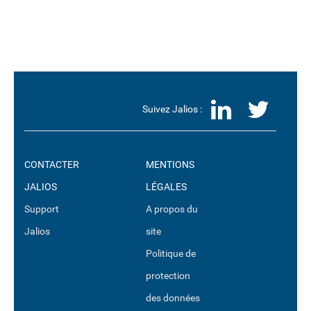
LinkedI
Twit
Suivez Jalios :
CONTACTER
MENTIONS
JALIOS
LÉGALES
Support
A propos du
Jalios
site
Politique de
protection
des données