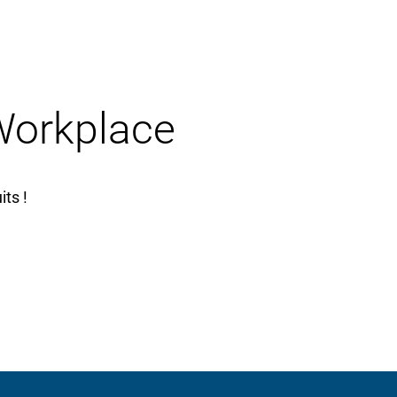
 Workplace
ts !