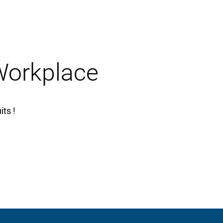
 Workplace
ts !