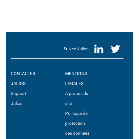
LinkedI
Twit
Suivez Jalios :
CONTACTER
MENTIONS
JALIOS
LÉGALES
Support
A propos du
Jalios
site
Politique de
protection
des données