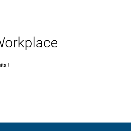
 Workplace
ts !