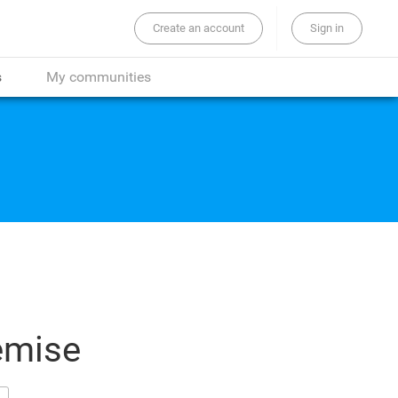
Create an account
Sign in
the whole site...
s
My communities
emise
g