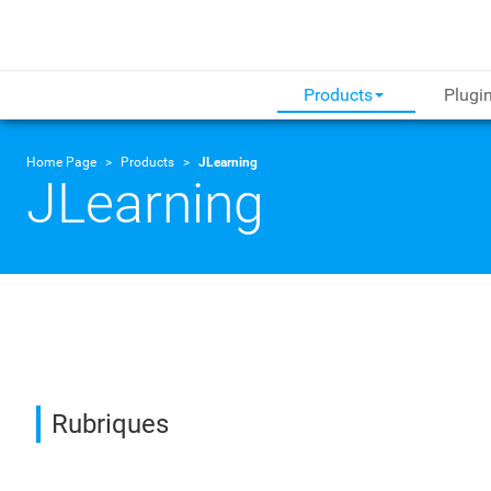
Products
Plugi
Home Page
Products
JLearning
JLearning
Rubriques