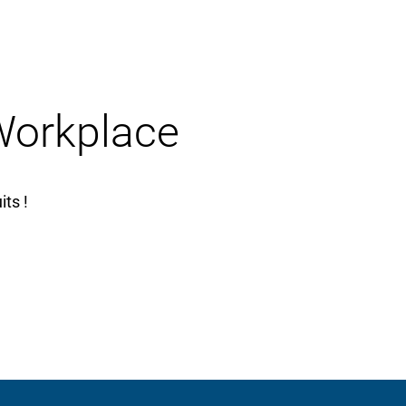
 Workplace
ts !