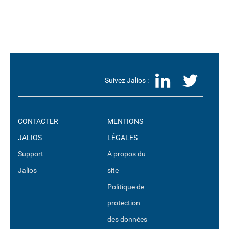
LinkedI
Twit
Suivez Jalios :
CONTACTER
MENTIONS
JALIOS
LÉGALES
Support
A propos du
Jalios
site
Politique de
protection
des données