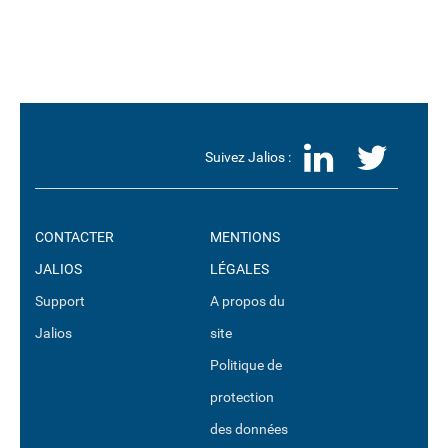
LinkedI
Twit
Suivez Jalios :
CONTACTER
MENTIONS
JALIOS
LÉGALES
Support
A propos du
Jalios
site
Politique de
protection
des données