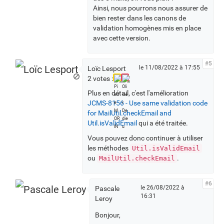
Ainsi, nous pourrons nous assurer de
bien rester dans les canons de
validation homogènes mis en place
avec cette version.
#5
le 11/08/2022 à 17:55
Loïc Lesport
2 votes :
Plus en détail, c'est l'amélioration
JCMS-8156 - Use same validation code
for MailUtil.checkEmail and
Util.isValidEmail
qui a été traitée.
Vous pouvez donc continuer à utiliser
les méthodes
Util.isValidEmail
ou
.
MailUtil.checkEmail
#6
le 26/08/2022 à
Pascale
16:31
Leroy
Bonjour,