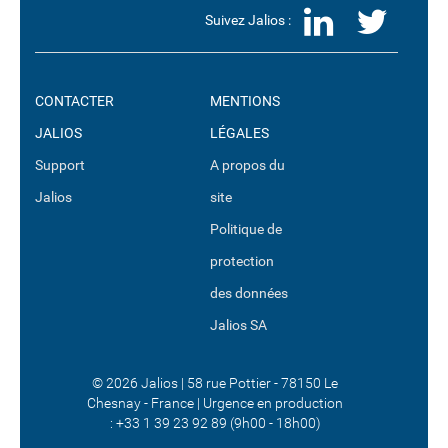
LinkedI
Twit
Suivez Jalios :
CONTACTER
MENTIONS
JALIOS
LÉGALES
Support
A propos du
Jalios
site
Politique de
protection
des données
Jalios SA
© 2026 Jalios | 58 rue Pottier - 78150 Le
Chesnay - France | Urgence en production
:
+33 1 39 23 92 89 (9h00 - 18h00)