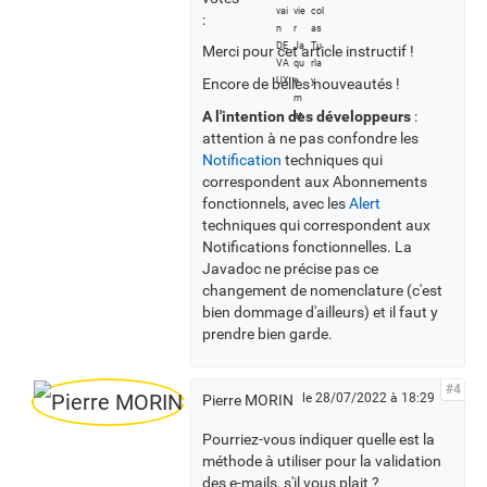
i
:
r
Merci pour cet article instructif !
t
Encore de belles nouveautés !
o
u
A l'intention des développeurs
:
s
attention à ne pas confondre les
l
Notification
techniques qui
e
correspondent aux Abonnements
s
fonctionnels, avec les
Alert
v
techniques qui correspondent aux
o
Notifications fonctionnelles. La
t
Javadoc ne précise pas ce
a
changement de nomenclature (c'est
n
bien dommage d'ailleurs) et il faut y
t
prendre bien garde.
s
#4
le 28/07/2022 à 18:29
Pierre MORIN
Pourriez-vous indiquer quelle est la
méthode à utiliser pour la validation
des e-mails, s'il vous plait ?