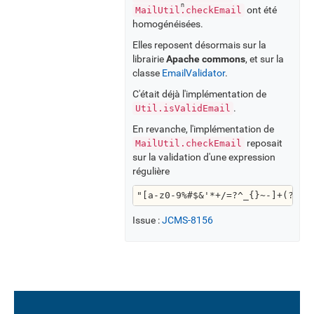
ont été
MailUtil.checkEmail
homogénéisées.
Elles reposent désormais sur la
librairie
Apache commons
, et sur la
classe
EmailValidator
.
C'était déjà l'implémentation de
.
Util.isValidEmail
En revanche, l'implémentation de
reposait
MailUtil.checkEmail
sur la validation d'une expression
régulière
"[a-z0-9%#$&'*+/=?^_{}~-]+(?:\\
Issue :
JCMS-8156