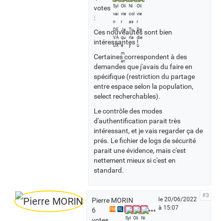
l
votes
e
:
s
Ces nouveautés sont bien
v
intéressantes !
o
t
Certaines correspondent à des
a
demandes que j'avais du faire en
n
spécifique (restriction du partage
t
entre espace selon la population,
s
select recherchables).
Le contrôle des modes
d'authentification parait très
intéressant, et je vais regarder ça de
prés. Le fichier de logs de sécurité
parait une évidence, mais c'est
nettement mieux si c'est en
standard.
#3
le 20/06/2022
Pierre MORIN
à 15:07
V
6
PM
RL
o
votes