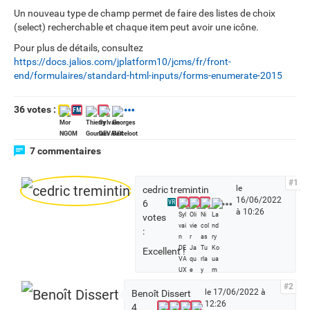
Un nouveau type de champ permet de faire des listes de choix
(select) recherchable et chaque item peut avoir une icône.
Pour plus de détails, consultez
https://docs.jalios.com/jplatform10/jcms/fr/front-
end/formulaires/standard-html-inputs/forms-enumerate-2015
36 votes :
FM
7 commentaires
#1
le
cedric tremintin
16/06/2022
V
6
VR
à 10:26
o
votes
i
:
r
Excellent !
t
o
u
#2
le 17/06/2022 à
Benoît Dissert
s
12:26
4