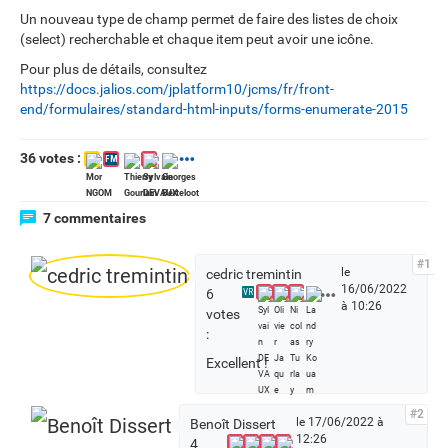
Un nouveau type de champ permet de faire des listes de choix
(select) recherchable et chaque item peut avoir une icône.
Pour plus de détails, consultez
https://docs.jalios.com/jplatform10/jcms/fr/front-
end/formulaires/standard-html-inputs/forms-enumerate-2015
36 votes :
FM
7 commentaires
#1
le
cedric tremintin
16/06/2022
V
6
VR
à 10:26
o
votes
i
:
r
Excellent !
t
o
u
#2
le 17/06/2022 à
Benoît Dissert
s
12:26
4