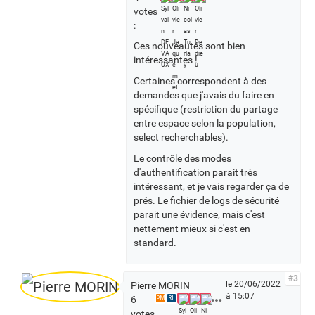
l
votes
e
:
s
Ces nouveautés sont bien
v
intéressantes !
o
t
Certaines correspondent à des
a
demandes que j'avais du faire en
n
spécifique (restriction du partage
t
entre espace selon la population,
s
select recherchables).
Le contrôle des modes
d'authentification parait très
intéressant, et je vais regarder ça de
prés. Le fichier de logs de sécurité
parait une évidence, mais c'est
nettement mieux si c'est en
standard.
#3
le 20/06/2022
Pierre MORIN
à 15:07
V
6
PM
RL
o
votes