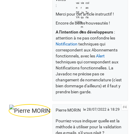
i
:
r
Merci pour cet article instructif !
t
Encore de belles nouveautés !
o
u
A l'intention des développeurs
:
s
attention à ne pas confondre les
l
Notification
techniques qui
e
correspondent aux Abonnements
s
fonctionnels, avec les
Alert
v
techniques qui correspondent aux
o
Notifications fonctionnelles. La
t
Javadoc ne précise pas ce
a
changement de nomenclature (c'est
n
bien dommage d'ailleurs) et il faut y
t
prendre bien garde.
s
#4
le 28/07/2022 à 18:29
Pierre MORIN
Pourriez-vous indiquer quelle est la
méthode à utiliser pour la validation
des e-mails, s'il vous plait ?