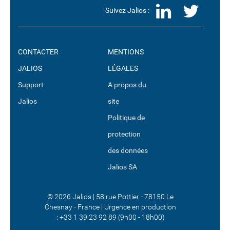
LinkedI
Twit
Suivez Jalios :
CONTACTER
MENTIONS
JALIOS
LÉGALES
Support
A propos du
Jalios
site
Politique de
protection
des données
Jalios SA
© 2026 Jalios | 58 rue Pottier - 78150 Le
Chesnay - France | Urgence en production
:
+33 1 39 23 92 89 (9h00 - 18h00)