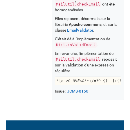
ont été
MailUtil.checkEmail
homogénéisées.
Elles reposent désormais sur la
librairie
Apache commons
, et sur la
classe
EmailValidator
.
C'était déjà l'implémentation de
.
Util.isValidEmail
En revanche, l'implémentation de
reposait
MailUtil.checkEmail
sur la validation d'une expression
régulière
"[a-z0-9%#$&'*+/=?^_{}~-]+(?:\\
Issue :
JCMS-8156