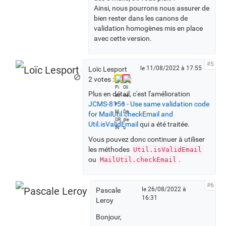
Ainsi, nous pourrons nous assurer de
bien rester dans les canons de
validation homogènes mis en place
avec cette version.
#5
le 11/08/2022 à 17:55
Loïc Lesport
2 votes :
Plus en détail, c'est l'amélioration
JCMS-8156 - Use same validation code
for MailUtil.checkEmail and
Util.isValidEmail
qui a été traitée.
Vous pouvez donc continuer à utiliser
les méthodes
Util.isValidEmail
ou
.
MailUtil.checkEmail
#6
le 26/08/2022 à
Pascale
16:31
Leroy
Bonjour,