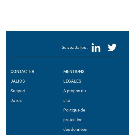
LinkedI
Twit
Suivez Jalios :
CONTACTER
MENTIONS
JALIOS
LÉGALES
Support
A propos du
Jalios
site
Politique de
protection
des données