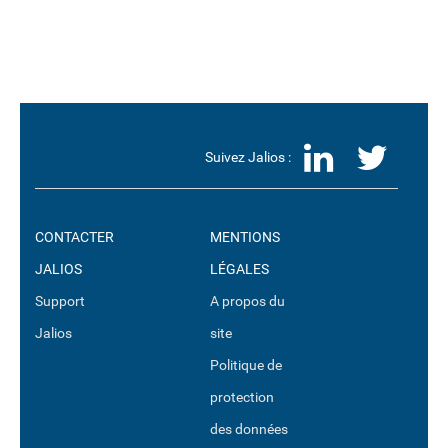
LinkedI
Twit
Suivez Jalios :
CONTACTER
MENTIONS
JALIOS
LÉGALES
Support
A propos du
Jalios
site
Politique de
protection
des données