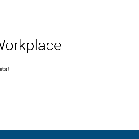
 Workplace
ts !