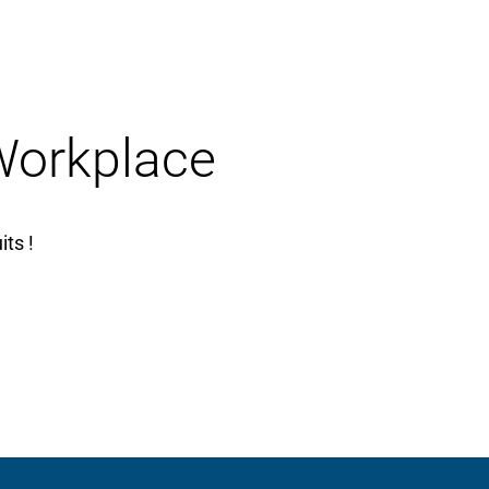
 Workplace
ts !