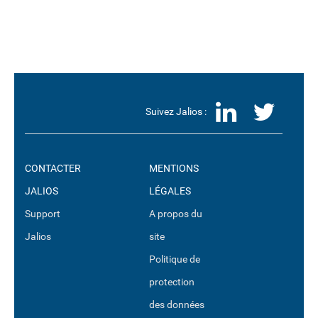
LinkedI
Twit
Suivez Jalios :
CONTACTER
MENTIONS
JALIOS
LÉGALES
Support
A propos du
Jalios
site
Politique de
protection
des données