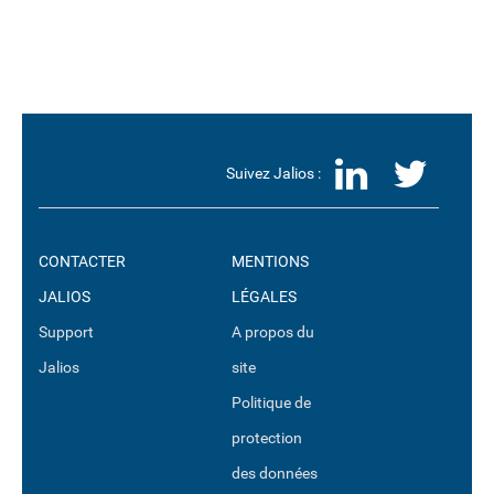
LinkedI
Twit
Suivez Jalios :
CONTACTER
MENTIONS
JALIOS
LÉGALES
Support
A propos du
Jalios
site
Politique de
protection
des données