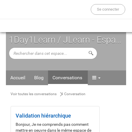
Se connecter
1Day1Learn / JLearn - Espace d'Auto-formation
Rechercher
Lancer la recherche d
dans
cet
espace...
Accueil
Blog
Conversations
Voir
1
Voir toutes les conversations
1 Conversation
Social
Conversation
toutes
Learning
les
Validation hiérarchique
Community
Bonjour, Je ne comprends pas comment
conversations
mettre en oeuvre dans le même espace de