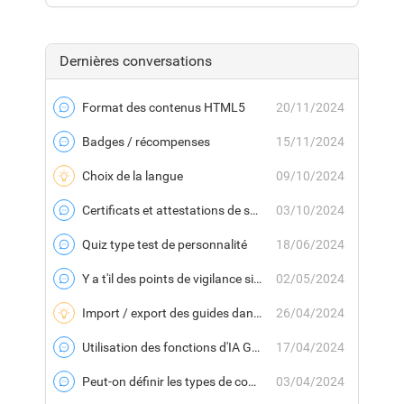
Dernières conversations
Format des contenus HTML5
20/11/2024
Forum
Badges / récompenses
15/11/2024
Forum
Choix de la langue
09/10/2024
Idee
Certificats et attestations de suivi
03/10/2024
Forum
Quiz type test de personnalité
18/06/2024
Forum
Y a t'il des points de vigilance si on active un workflow sur le type de contenu SAVOIR ?
02/05/2024
Forum
Import / export des guides dans une plateforme unique
26/04/2024
Idee
Utilisation des fonctions d'IA Génératives de JNLP pour vos usages JLearn
17/04/2024
Forum
Peut-on définir les types de contenus que l'on peut encapsuler dans un savoir ?
03/04/2024
Forum