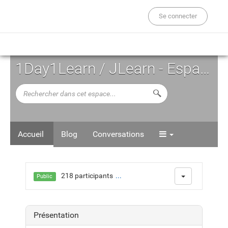
Se connecter
1Day1Learn / JLearn - Espace d'Auto-formation
Rechercher
Lancer la recherche d
dans
cet
espace...
Accueil
Blog
Conversations
218 participants
...
Public
Présentation