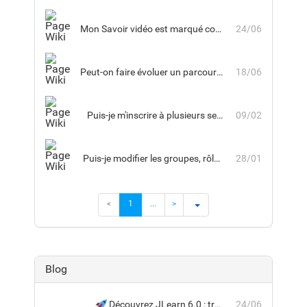
Mon Savoir vidéo est marqué comme « Terminé », mais la progression affichée est inférieure à 100 %. Est-ce normal ?
24/06
Peut-on faire évoluer un parcours déjà utilisé par des apprenants ? Garde-t-on l’historique des participations ?
18/06
Puis-je m'inscrire à plusieurs sessions d'une même formation
09/02
Puis-je modifier les groupes, rôles ou workflows standard dans JLearn ?
28/01
<
1
...
>
Blog
Découvrez JLearn 6.0 : traçabilité renforcée, validation humaine et pilotage avancé de vos parcours
24/06