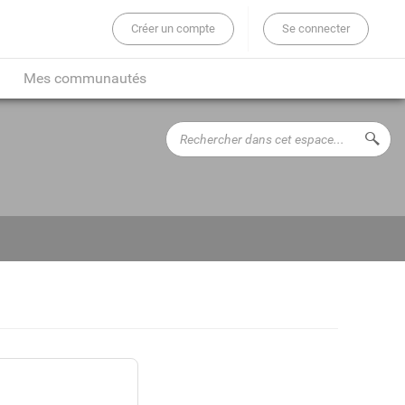
Créer un compte
Se connecter
er sur tout le site...
Mes communautés
Rechercher
Lance
dans
cet
espace...