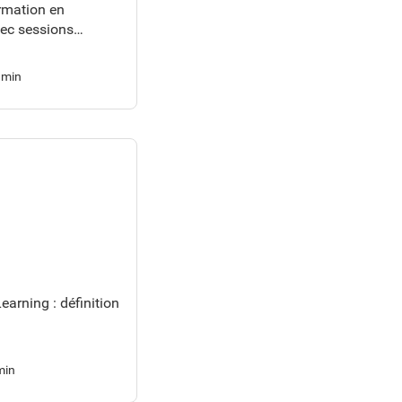
rmation en
vec sessions
 min
earning : définition
min