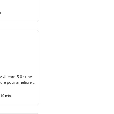
n
 JLearn 5.0 : une
ure pour améliorer
ence de formation. -
/ JLearn - Espace
10 min
tion