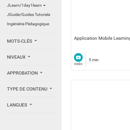
JLearn/1day1learn
JGuide/Guides Tutoriels
Ingéniérie Pédagogique
Application Mobile Learnin
MOTS-CLÉS
Vidéo
NIVEAUX
5 min
VIDÉO
APPROBATION
TYPE DE CONTENU
LANGUES