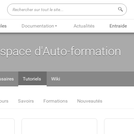
Recherch
les
Documentation
Actualités
Entraide
Espace d'Auto-formation
ssaires
Tutoriels
Wiki
ours
Savoirs
Formations
Nouveautés