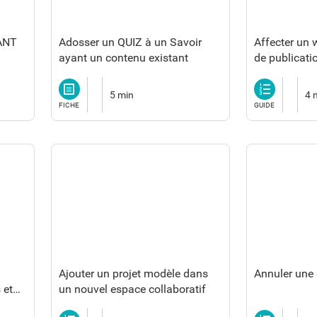
VANT
Adosser un QUIZ à un Savoir
Affecter un 
ayant un contenu existant
de publicati
Fiche
Guide
5 min
4 
multimédia
FICHE
GUIDE
Ajouter un projet modèle dans
Annuler une
 et
un nouvel espace collaboratif
Guide
Guide