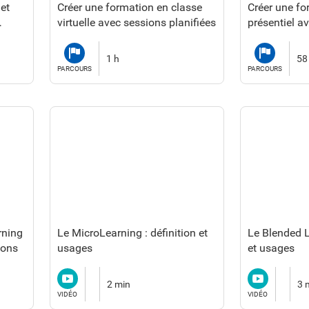
et
Créer une formation en classe
Créer une fo
virtuelle avec sessions planifiées
présentiel a
planifiées
Parcours
Parcours
1 h
58
PARCOURS
PARCOURS
rning
Le MicroLearning : définition et
Le Blended L
ions
usages
et usages
Vidéo
Vidéo
2 min
3 
VIDÉO
VIDÉO