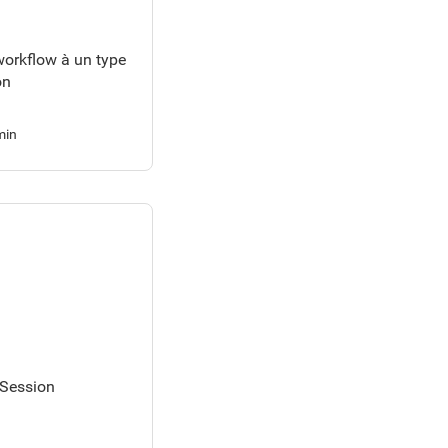
workflow à un type
on
min
 Session