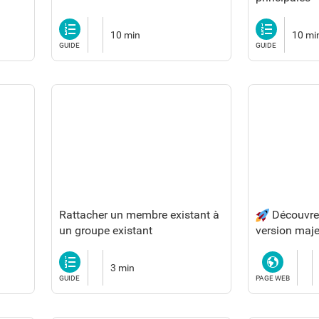
Guide
Guide
10 min
10 mi
GUIDE
GUIDE
Rattacher un membre existant à
Découvrez
un groupe existant
version maje
votre expéri
Guide
Page
1Day1Learn 
3 min
Web
d'Auto-forma
GUIDE
PAGE WEB