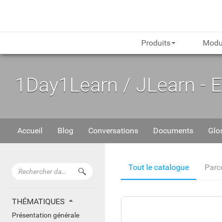
Produits
Modu
1Day1Learn / JLearn - 
Accueil
Blog
Conversations
Documents
Glo
Tutoriels
Tout le catalogue
Parc
THÉMATIQUES
Présentation générale