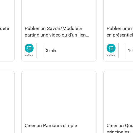
quête
Publier un Savoir/Module à
Publier une 
partir d'une video ou d'un lien
en présentiel
vers une vidéo
Guide
Guide
3 min
10
GUIDE
GUIDE
Créer un Parcours simple
Créer un Qui
principales