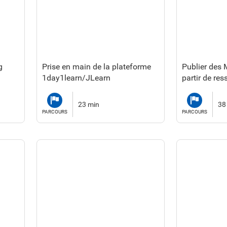
g
Prise en main de la plateforme
Publier des
1day1learn/JLearn
partir de re
Parcours
Parcours
23 min
38
PARCOURS
PARCOURS