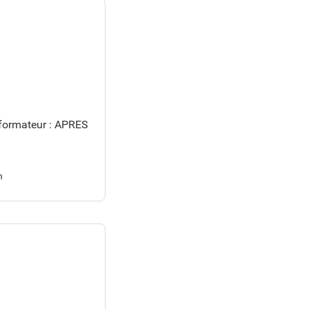
 formateur : APRES
n