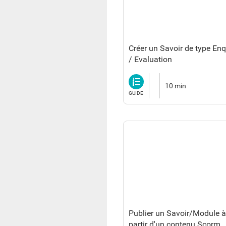
Créer un Savoir de type En
/ Evaluation
Guide
10 min
GUIDE
Publier un Savoir/Module à
partir d'un contenu Scorm