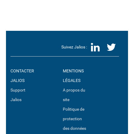
LinkedI
Twit
Suivez Jalios :
CONTACTER
MENTIONS
JALIOS
LÉGALES
Support
A propos du
Jalios
site
Politique de
protection
des données