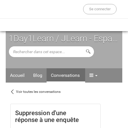
Se connecter
1Day1Learn / JLearn - Espace d'Auto-formation
Rechercher
Lancer la recherche d
dans
cet
espace...
Accueil
Blog
Conversations
Voir
Voir toutes les conversations
toutes
les
Suppression d'une
réponse à une enquête
conversations