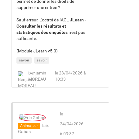
permet de donner les droits de
supprimer une entrée ?
Sauf erreur, L'octroi de l'ACL
JLearn -
Consulter les résultats et
statistiques des enquêtes
n'est pas
suffisante.
(Module JLearn v5.0)
savoir
savoir
Benjamin
le 23/04/2026 à
MOREAU
10:33
le
24/04/2026
Eric
Animateur
Gabas
à 09:37