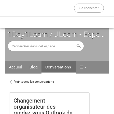
Se connecter
1Day1Learn / JLearn - Espace d'Auto-formation
Rechercher
Lancer la recherche d
dans
cet
espace...
Accueil
Blog
Conversations
Voir
Voir toutes les conversations
toutes
les
Changement
organisateur des
conversations
rendez-vous Outlook de