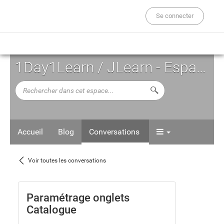
Se connecter
1Day1Learn / JLearn - Espace d'Auto-formation
Rechercher
Lancer la recherche d
dans
cet
espace...
Accueil
Blog
Conversations
Voir
Voir toutes les conversations
toutes
les
Paramétrage onglets
Catalogue
conversations