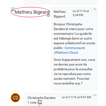
#2
on 6/7/19 at
Mathieu
5:34 PM
Bigeard
Bonjour Christophe
Danière et merci pour votre
commentaire ! Le guide lié
est hébergé dans un autre
espace collaboratif en accès
public :
Communauté
JPlatform Cloud
Donc logiquement non, vous
ne devriez pas avoir de
problème pour le consulter.
Je ne reproduis pas votre
accès restreint. Pourriez-
vous revérifier svp ?
#3
CD
on 6/11/19 at 9:07 AM
Christophe Danière
1 vote :