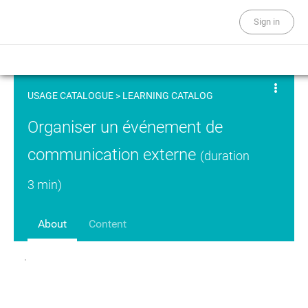
Sign in
USAGE CATALOGUE
>
LEARNING CATALOG
Organiser un événement de
communication externe
(duration
3 min)
About
Content