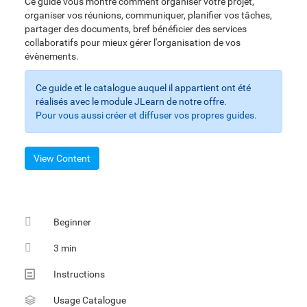
Ce guide vous montre comment organiser votre projet,
organiser vos réunions, communiquer, planifier vos tâches,
partager des documents, bref bénéficier des services
collaboratifs pour mieux gérer l'organisation de vos
évènements.
Ce guide et le catalogue auquel il appartient ont été
réalisés avec le module JLearn de notre offre.
Pour vous aussi créer et diffuser vos propres guides.
View Content
Beginner
3 min
Multimedia
Instructions
Sheet
Usage Catalogue