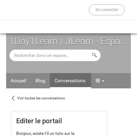
Se connecter
1Day1Learn / JLearn - Espace d'Auto-formation
Rechercher
Lancer la recherche d
dans
cet
espace...
Accueil
Blog
Conversations
Voir
Voir toutes les conversations
toutes
les
Editer le portail
conversations
Bonjour, existe t'il un tuto sur la