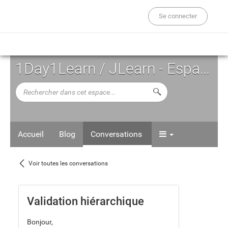
Se connecter
1Day1Learn / JLearn - Espace d'Auto-formation
Rechercher
Lancer la recherche d
dans
cet
espace...
Accueil
Blog
Conversations
Voir
Voir toutes les conversations
toutes
les
Validation hiérarchique
conversations
Bonjour,