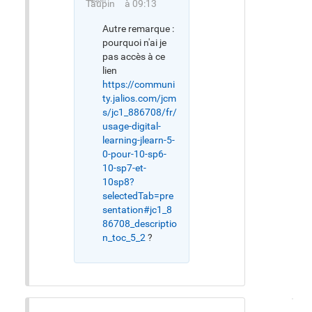
Taupin
à 09:13
Autre remarque :
pourquoi n'ai je
pas accès à ce
lien
https://communi
ty.jalios.com/jcm
s/jc1_886708/fr/
usage-digital-
learning-jlearn-5-
0-pour-10-sp6-
10-sp7-et-
10sp8?
selectedTab=pre
sentation#jc1_8
86708_descriptio
n_toc_5_2
?