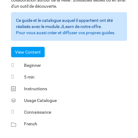
collaboration autour de la veille : utilisables seules ou en aval
d'un outil de découverte.
Ce guide et le catalogue auquel il appartient ont été
réalisés avec le module JLearn de notre offre.
Pour vous aussi créer et diffuser vos propres guides.
View Content
Beginner
5 min
Multimedia
Instructions
Sheet
Usage Catalogue
Connaissance
French