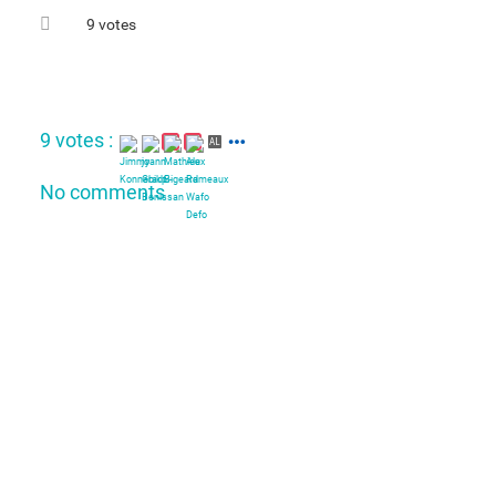
9 votes
9 votes :
AL
No comments