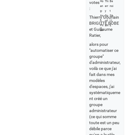
votes
:
Thierry Gourlain
BRIGITTE BOBE
et Guillaume
Ratier,
alors pour
"automatiser ce
groupe"
d'administrateur,
voilà ce que j'ai
fait dans mes
modèles
d'espaces, j'ai
systématiqueme
nt créé un
groupe
administrateur
(ce qui somme
toute est un peu
débile parce
qu'on a le rôle