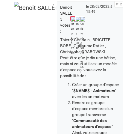
#12
le 28/02/2022 à
Benoit
15:49
SALLÉ
3
votes
:
Thierry Gourlain , BRIGITTE
BOBE , Guillaume Ratier ,
Christophe GRABOWSKI
Peut-être que je dis une bêtise,
mais si vous utilisez un modèle
d'espace co, vous avez la
possibilité de :
Créer un groupe d'espace
"
$NAME$ - Animateurs
"
avec les animateurs
Rendre ce groupe
d'espace membre d'un
groupe transverse
"
Communauté des
animateurs d'espace
"
Ainsi, votre groupe