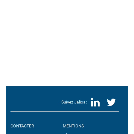
LinkedI
Twit
Suivez Jalios :
CONTACTER
MENTIONS