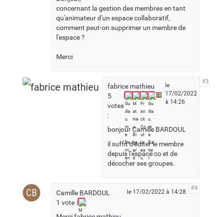
concernant la gestion des membres en tant
qu'animateur d'un espace collaboratif,
comment peut-on supprimer un membre de
l'espace ?
Merci
#3
le
fabrice mathieu
17/02/2022
5
CB
à 14:26
votes
:
bonjour Camille BARDOUL
il suffit d'éditer le membre
depuis l'espace co et de
décocher ses groupes.
#4
CB
le 17/02/2022 à 14:28
Camille BARDOUL
1 vote :
Merci fabrice mathieu