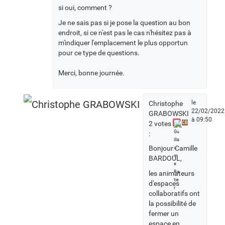
si oui, comment ?
Je ne sais pas si je pose la question au bon
endroit, si ce n'est pas le cas n'hésitez pas à
m'indiquer l'emplacement le plus opportun
pour ce type de questions.
Merci, bonne journée.
le
Christophe
22/02/2022
GRABOWSKI
à 09:50
2 votes
CB
:
Bonjour Camille
BARDOUL,
les animateurs
d'espaces
collaboratifs ont
la possibilité de
fermer un
espace en