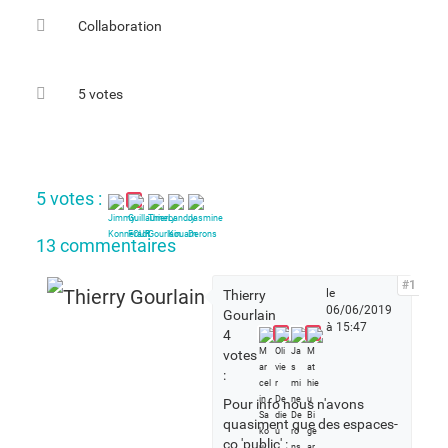
Collaboration
5 votes
5 votes :
13 commentaires
#1
le
Thierry
06/06/2019
Gourlain
à 15:47
4
votes
:
Pour info nous n'avons
quasiment que des espaces-
co 'public' :