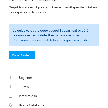
la création d'un espace collaboratif.
Ce guide vous explique concrètement les étapes de création
des espaces collaboratifs.
Ce guide et le catalogue auquel il appartient ont été
réalisés avec le module JLearn de notre offre.
Pour vous aussi créer et diffuser vos propres guides.
View Content
Beginner
10 min
Multimedia
Instructions
Sheet
Usage Catalogue