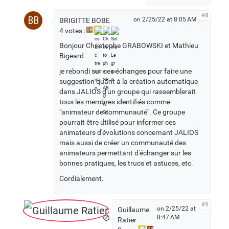
#8
BB
on 2/25/22 at 8:05 AM
BRIGITTE BOBE
4 votes :
CB
Bonjour Christophe GRABOWSKI et Mathieu
Bigeard
je rebondi sur ces échanges pour faire une
suggestion quant à la création automatique
dans JALIOS d'un groupe qui rassemblerait
tous les membres identifiés comme
"animateur de communauté". Ce groupe
pourrait être utilisé pour informer ces
animateurs d'évolutions concernant JALIOS
mais aussi de créer un communauté des
animateurs permettant d'échanger sur les
bonnes pratiques, les trucs et astuces, etc.
Cordialement.
#9
on 2/25/22 at
Guillaume
8:47 AM
Ratier