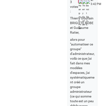
at
3
3:42 PM
votes
:
Thierry Gourlain
BRIGITTE BOBE
et Guillaume
Ratier,
alors pour
"automatiser ce
groupe"
d'administrateur,
voilà ce que j'ai
fait dans mes
modèles
d'espaces, j'ai
systématiqueme
nt créé un
groupe
administrateur
(ce qui somme
toute est un peu
débile parce