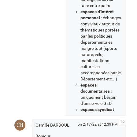
faire entre pairs
espaces d'intérêt
personnel
: échanges
conviviaux autour de
thématiques portées
par les politiques
départementales
malgré tout (sports
nature, vélo,
manifestations
culturelles
accompagnées par le
Département etc...)
espaces
documentaires
:
uniquement besoin
d'un servcie GED
espaces syndicat
#2
CB
on 2/17/22 at 12:39 PM
Camille BARDOUL
Bonjour,