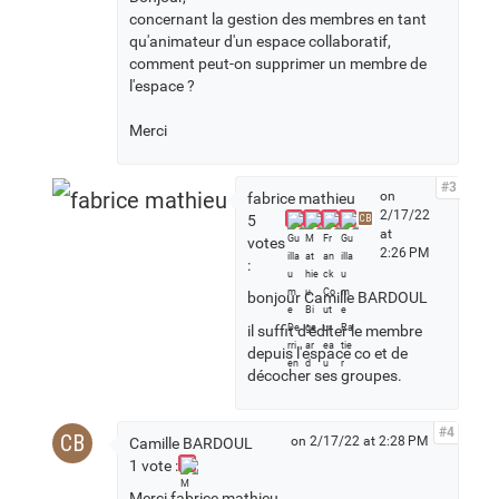
concernant la gestion des membres en tant
qu'animateur d'un espace collaboratif,
comment peut-on supprimer un membre de
l'espace ?
Merci
#3
on
fabrice mathieu
2/17/22
5
CB
at
votes
2:26 PM
:
bonjour Camille BARDOUL
il suffit d'éditer le membre
depuis l'espace co et de
décocher ses groupes.
#4
CB
on 2/17/22 at 2:28 PM
Camille BARDOUL
1 vote :
Merci fabrice mathieu