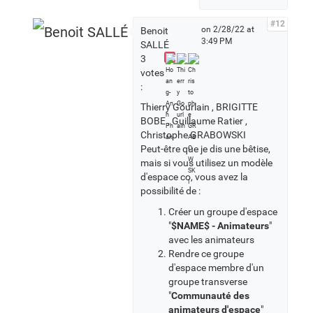
#12
on 2/28/22 at
Benoit
3:49 PM
SALLÉ
3
votes
:
Thierry Gourlain , BRIGITTE
BOBE , Guillaume Ratier ,
Christophe GRABOWSKI
Peut-être que je dis une bêtise,
mais si vous utilisez un modèle
d'espace co, vous avez la
possibilité de :
Créer un groupe d'espace
"
$NAME$ - Animateurs
"
avec les animateurs
Rendre ce groupe
d'espace membre d'un
groupe transverse
"
Communauté des
animateurs d'espace
"