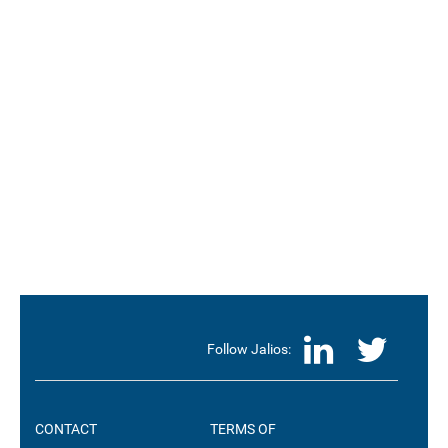
LinkedI
Twit
Follow Jalios:
CONTACT
TERMS OF