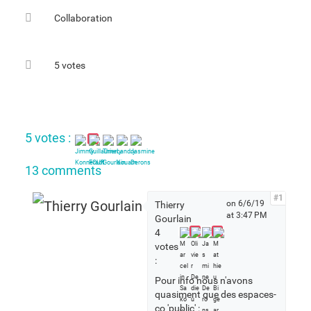
Collaboration
5 votes
5 votes :
13 comments
#1
on 6/6/19
Thierry
at 3:47 PM
Gourlain
4
votes
:
Pour info nous n'avons
quasiment que des espaces-
co 'public' :