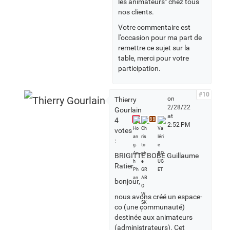
les animateurs" chez tous
nos clients.
Votre commentaire est
l'occasion pour ma part de
remettre ce sujet sur la
table, merci pour votre
participation.
#10
on
Thierry
2/28/22
Gourlain
at
4
BB
2:52 PM
votes
:
BRIGITTE BOBE Guillaume
Ratier
bonjour,
nous avons créé un espace-
co (une communauté)
destinée aux animateurs
(administrateurs). Cet