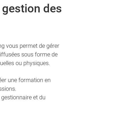
 gestion des
ez renseigner directement le champ
ning vous permet de gérer
 diffusées sous forme de
ez renseigner directement le champ
tuelles ou physiques.
er une formation en
ssions.
 gestionnaire et du