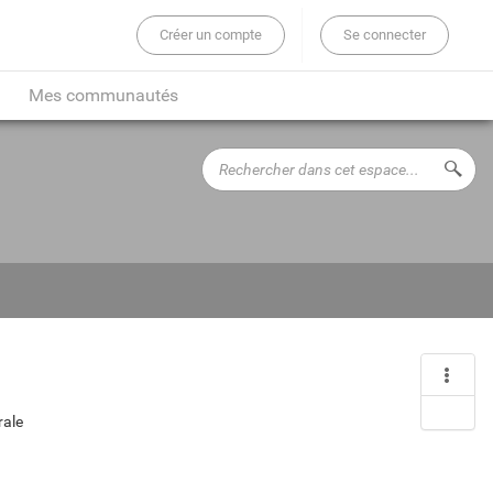
Créer un compte
Se connecter
er sur tout le site...
Mes communautés
Rechercher
Lance
dans
cet
espace...