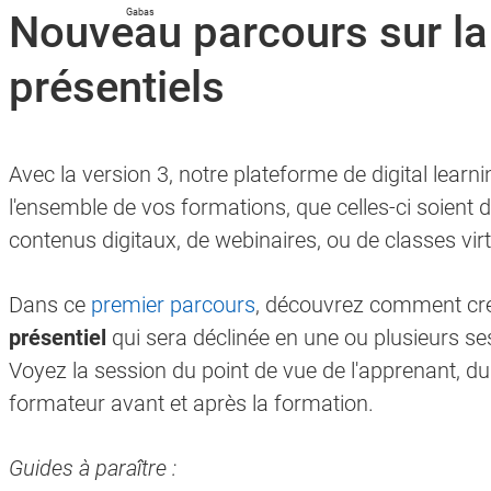
Nouveau parcours sur la
présentiels
e - ce calendrier n'est pas compatible avec l'accessibilité, mais vous pouv
Avec la version 3, notre plateforme de digital lear
l'ensemble de vos formations, que celles-ci soient
e - ce calendrier n'est pas compatible avec l'accessibilité, mais vous pouv
contenus digitaux, de webinaires, ou de classes vir
Dans ce
premier parcours
, découvrez comment cré
présentiel
qui sera déclinée en une ou plusieurs se
Voyez la session du point de vue de l'apprenant, du
formateur avant et après la formation.
Guides à paraître :