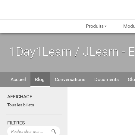
Produits
Modu
1Day1Learn / JLearn - 
Accueil
Blog
Conversations
Documents
Glo
AFFICHAGE
Tous les billets
FILTRES