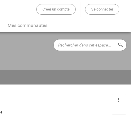
Créer un compte
Se connecter
er sur tout le site...
Mes communautés
Rechercher
Lance
dans
cet
espace...