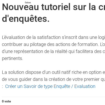
Nouveau tutoriel sur la c
d'enquêtes.
e - ce calendrier n'est pas compatible avec l'accessibilité, mais vous pouv
L'évaluation de la satisfaction s'inscrit dans une lo
contribuer au pilotage des actions de formation. L'o
e - ce calendrier n'est pas compatible avec l'accessibilité, mais vous pouv
d'une représentation de la réalité qui facilitera des
pertinents.
La solution dispose d'un outil natif riche en option e
de vous guider dans la création de votre premier qu
:
Créer un Savoir de type Enquête / Evaluation
0 vote