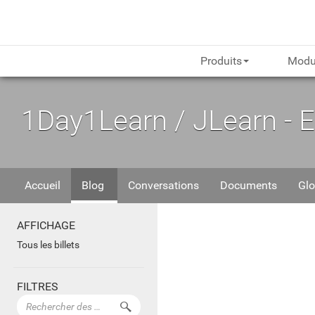
Produits
Modu
1Day1Learn / JLearn - 
Accueil
Blog
Conversations
Documents
Glo
AFFICHAGE
Tous les billets
FILTRES