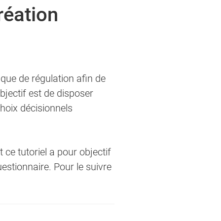
réation
ez renseigner directement le champ
gique de régulation afin de
bjectif est de disposer
ez renseigner directement le champ
 choix décisionnels
t ce tutoriel a pour objectif
estionnaire. Pour le suivre