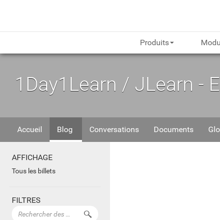
Produits
Modu
1Day1Learn / JLearn - 
Accueil
Blog
Conversations
Documents
Glo
AFFICHAGE
Tous les billets
FILTRES