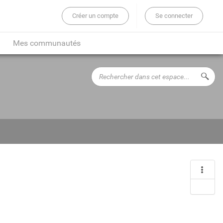
Créer un compte
Se connecter
er sur tout le site...
Mes communautés
Rechercher
Lance
dans
cet
espace...