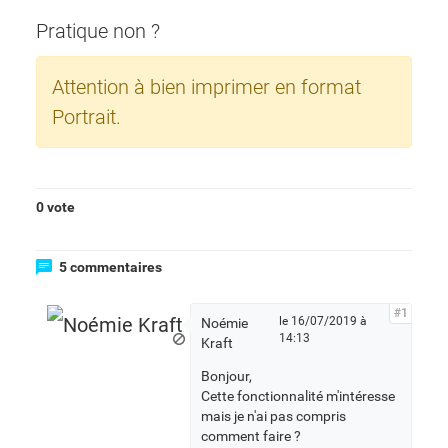
Pratique non ?
Attention à bien imprimer en format
Portrait.
0 vote
5 commentaires
#1
le 16/07/2019 à
Noémie
14:13
Kraft
Bonjour,
Cette fonctionnalité m'intéresse
mais je n'ai pas compris
comment faire ?