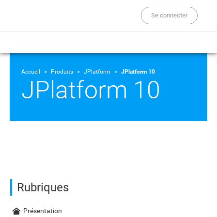
Se connecter
Accueil
Produits
JPlatform
JPlatform 10
JPlatform 10
Rubriques
Présentation