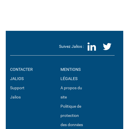
LinkedI
Twit
Suivez Jalios :
CONTACTER
MENTIONS
JALIOS
LÉGALES
Support
A propos du
Jalios
site
Politique de
protection
des données