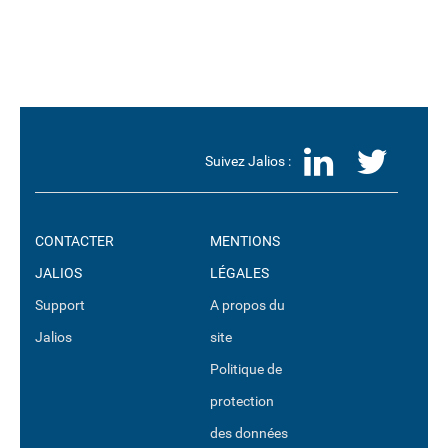
LinkedI
Twit
Suivez Jalios :
CONTACTER
MENTIONS
JALIOS
LÉGALES
Support
A propos du
Jalios
site
Politique de
protection
des données