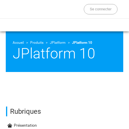
Se connecter
Accueil
Produits
JPlatform
JPlatform 10
JPlatform 10
Rubriques
Présentation