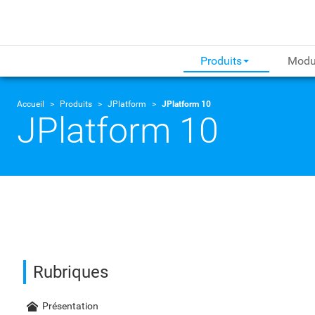
Produits
Modu
Accueil
Produits
JPlatform
JPlatform 10
JPlatform 10
Rubriques
Présentation