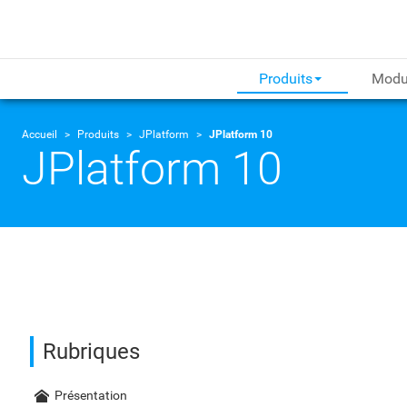
Produits
Modu
Accueil
Produits
JPlatform
JPlatform 10
JPlatform 10
Rubriques
Présentation