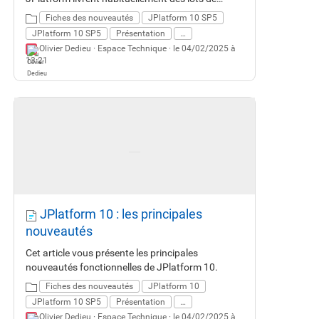
correctifs et de petites évolutions fonctionnelles
Fiches des nouveautés
JPlatform 10 SP5
et techniques. JPlatform 10 SP5 est une release
JPlatform 10 SP5
Présentation
…
importante. Elle intègre plus de 260 correctifs de
Olivier Dedieu ·
Espace Technique
· le 04/02/2025 à
bugs, plus de 190 améliorations et une trentaine
13:21
de nouveautés. JPlatform 10 SP5 apporte un
renouveau important sur l'UX/UI avec des
nouvelles interfaces simplifiées, épurées et plus
accessibles. Cette version introduit aussi de
nouvelles fonctionnalités attendues comme la
corbeille, les liens publics sécurisés, la
confirmation de lecture, ... Enfin JPlatform 10
SP5 couvre aussi les domaines plus techniques
liés à l'administration, l'exploitation, la sécurité et
les développements.
JPlatform 10 : les principales
nouveautés
Cet article vous présente les principales
nouveautés fonctionnelles de JPlatform 10.
Fiches des nouveautés
JPlatform 10
JPlatform 10 SP5
Présentation
…
Olivier Dedieu ·
Espace Technique
· le 04/02/2025 à