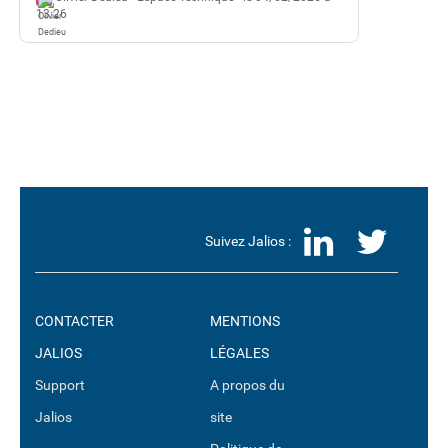
13:26
LinkedI
Twit
Suivez Jalios :
CONTACTER
MENTIONS
JALIOS
LÉGALES
Support
A propos du
Jalios
site