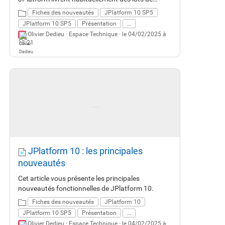
correctifs et de petites évolutions fonctionnelles
Fiches des nouveautés
JPlatform 10 SP5
et techniques. JPlatform 10 SP5 est une release
JPlatform 10 SP5
Présentation
…
importante. Elle intègre plus de 260 correctifs de
Olivier Dedieu ·
Espace Technique
· le 04/02/2025 à
bugs, plus de 190 améliorations et une trentaine
13:21
de nouveautés. JPlatform 10 SP5 apporte un
renouveau important sur l'UX/UI avec des
nouvelles interfaces simplifiées, épurées et plus
accessibles. Cette version introduit aussi de
nouvelles fonctionnalités attendues comme la
corbeille, les liens publics sécurisés, la
confirmation de lecture, ... Enfin JPlatform 10
SP5 couvre aussi les domaines plus techniques
liés à l'administration, l'exploitation, la sécurité et
les développements.
JPlatform 10 : les principales
nouveautés
Cet article vous présente les principales
nouveautés fonctionnelles de JPlatform 10.
Fiches des nouveautés
JPlatform 10
JPlatform 10 SP5
Présentation
…
Olivier Dedieu ·
Espace Technique
· le 04/02/2025 à