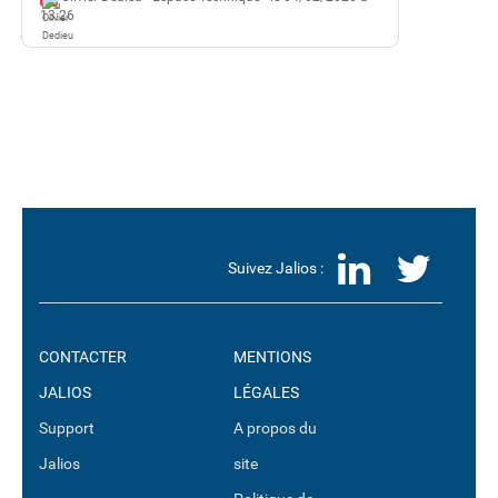
13:26
LinkedI
Twit
Suivez Jalios :
CONTACTER
MENTIONS
JALIOS
LÉGALES
Support
A propos du
Jalios
site