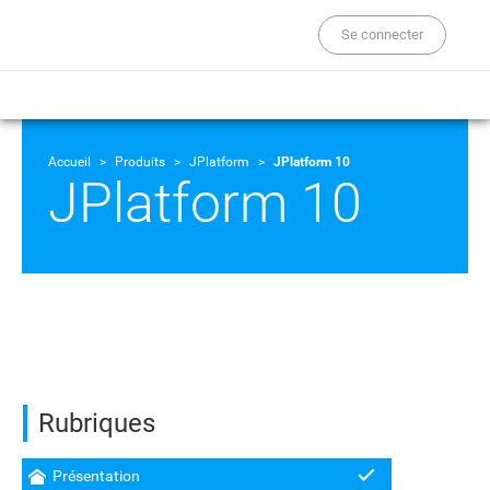
Se connecter
Accueil
Produits
JPlatform
JPlatform 10
JPlatform 10
Rubriques
Présentation