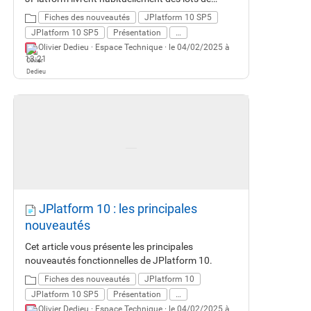
correctifs et de petites évolutions fonctionnelles
Fiches des nouveautés
JPlatform 10 SP5
et techniques. JPlatform 10 SP5 est une release
JPlatform 10 SP5
Présentation
…
importante. Elle intègre plus de 260 correctifs de
Olivier Dedieu ·
Espace Technique
· le 04/02/2025 à
bugs, plus de 190 améliorations et une trentaine
13:21
de nouveautés. JPlatform 10 SP5 apporte un
renouveau important sur l'UX/UI avec des
nouvelles interfaces simplifiées, épurées et plus
accessibles. Cette version introduit aussi de
nouvelles fonctionnalités attendues comme la
corbeille, les liens publics sécurisés, la
confirmation de lecture, ... Enfin JPlatform 10
SP5 couvre aussi les domaines plus techniques
liés à l'administration, l'exploitation, la sécurité et
les développements.
JPlatform 10 : les principales
nouveautés
Cet article vous présente les principales
nouveautés fonctionnelles de JPlatform 10.
Fiches des nouveautés
JPlatform 10
JPlatform 10 SP5
Présentation
…
Olivier Dedieu ·
Espace Technique
· le 04/02/2025 à