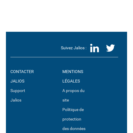
LinkedI
Twit
Suivez Jalios :
CONTACTER
MENTIONS
JALIOS
LÉGALES
Support
A propos du
Jalios
site
Politique de
protection
des données