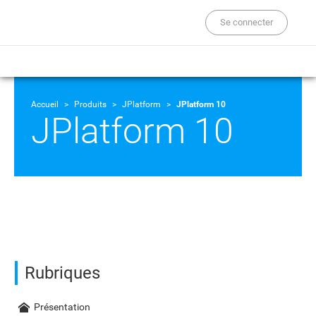
Se connecter
Accueil
Produits
JPlatform
JPlatform 10
JPlatform 10
Rubriques
Présentation