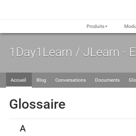
Produits
Modu
1Day1Learn / JLearn - 
Accueil
Blog
Conversations
Documents
Glo
Glossaire
A