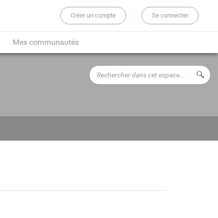
Créer un compte
Se connecter
er sur tout le site...
Mes communautés
Rechercher
Lance
dans
cet
espace...