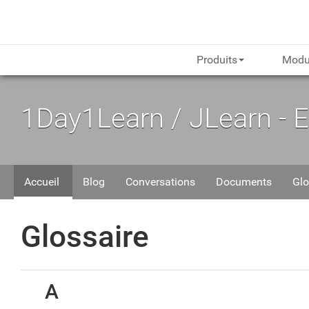
Produits
Modu
1Day1Learn / JLearn - 
Accueil
Blog
Conversations
Documents
Glo
Glossaire
A