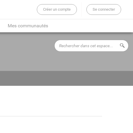
Créer un compte
Se connecter
er sur tout le site...
Mes communautés
Rechercher
Lance
dans
cet
espace...