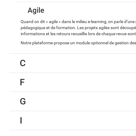
Agile
Quand on dit « agile » dans le milieu e-learning, on parle d’u
pédagogique et de formation. Les projets agiles sont découpés e
informations et les retours recueillis lors de chaque revue so
Notre plateforme propose un module optionnel de gestion des 
C
F
G
I