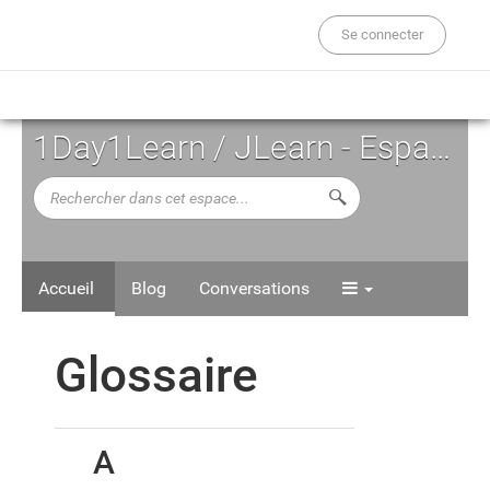
Se connecter
1Day1Learn / JLearn - Espace d'Auto-formation
Rechercher
Lancer la recherche d
dans
cet
espace...
Accueil
Blog
Conversations
Glossaire
A