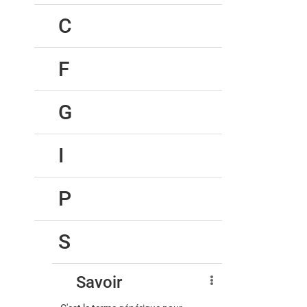
C
F
G
I
P
S
Savoir