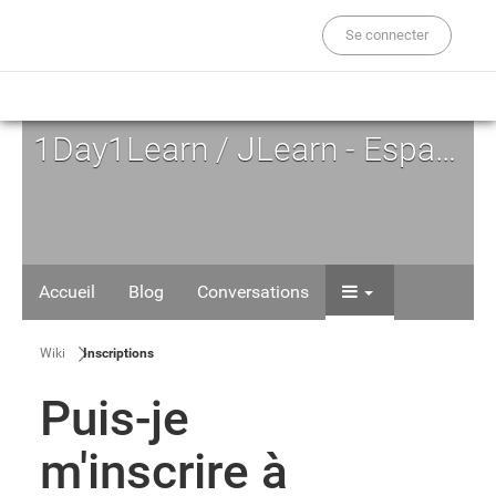
Se connecter
1Day1Learn / JLearn - Espace d'Auto-formation
Accueil
Blog
Conversations
Wiki
Inscriptions
Puis-je
m'inscrire à