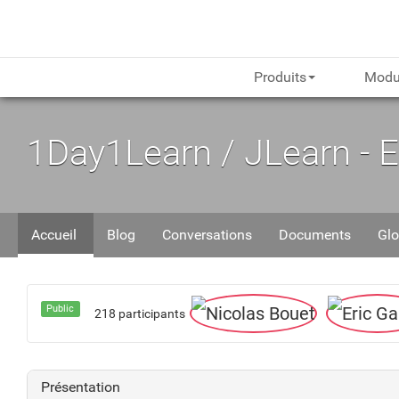
Produits
Modu
1Day1Learn / JLearn - 
Accueil
Blog
Conversations
Documents
Glo
Public
218 participants
Présentation