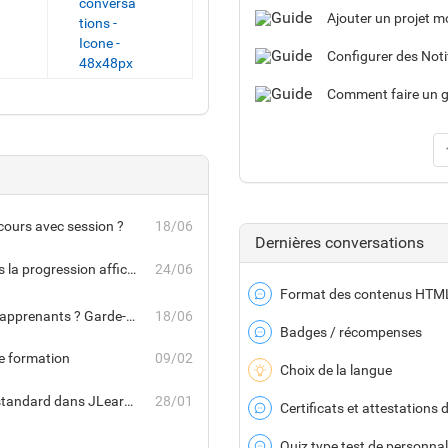
Ajouter un projet m
Configurer des Noti
Comment faire un g
ours avec session ?
18/06
Dernières conversations
Mon Savoir vidéo est marqué comme « Terminé », mais la progression affichée est inférieure à 100 %. Est-ce normal ?
24/06
Format des contenus HTM
Forum
Peut-on faire évoluer un parcours déjà utilisé par des apprenants ? Garde-t-on l’historique des participations ?
18/06
Badges / récompenses
Forum
me formation
09/02
Choix de la langue
Idee
Puis-je modifier les groupes, rôles ou workflows standard dans JLearn ?
28/01
Certificats et attestations d
Forum
Quiz type test de personnal