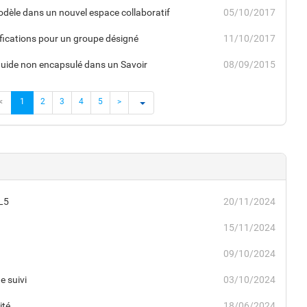
odèle dans un nouvel espace collaboratif
05/10/2017
fications pour un groupe désigné
11/10/2017
uide non encapsulé dans un Savoir
08/09/2015
<
1
2
3
4
5
>
L5
20/11/2024
15/11/2024
09/10/2024
e suivi
03/10/2024
ité
18/06/2024