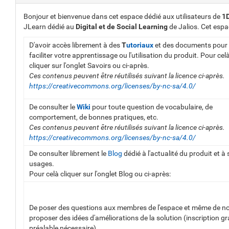
Bonjour et bienvenue dans cet espace dédié aux utilisateurs de
1
JLearn dédié au
Digital et de
Social Learning
de Jalios. Cet esp
D'avoir accès librement à des
T
utoriaux
et des documents pour
faciliter votre apprentissage ou l'utilisation du produit. Pour cel
cliquer sur l'onglet Savoirs ou ci-après.
Ces contenus peuvent être réutilisés suivant la licence ci-après.
https://creativecommons.org/licenses/by-nc-sa/4.0/
De consulter le
Wiki
pour toute question de vocabulaire, de
comportement, de bonnes pratiques, etc.
Ces contenus peuvent être réutilisés suivant la licence ci-après.
https://creativecommons.org/licenses/by-nc-sa/4.0/
De consulter librement le
Blog
dédié à l'actualité du produit et à 
usages.
Pour celà cliquer sur l'onglet Blog ou ci-après:
De poser des questions aux membres de l'espace et même de n
proposer des idées d'améliorations de la solution (inscription gr
préalable nécessaire).