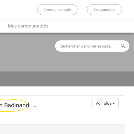
Créer un compte
Se connecter
er sur tout le site...
Mes communautés
Rechercher
Lance
dans
cet
espace...
Voir plus
...