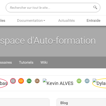
Recherch
les
Documentation
Actualités
Entraide
Espace d'Auto-formation
ssaires
Tutoriels
Wiki
EG
CO
DA
EA
BB
AB
Blog