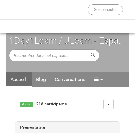
Se connecter
1Day1Learn / JLearn - Espace d'Auto-formation
Rechercher
Lancer la recherche d
dans
cet
espace...
Accueil
Blog
Conversations
218 participants
...
Public
Présentation