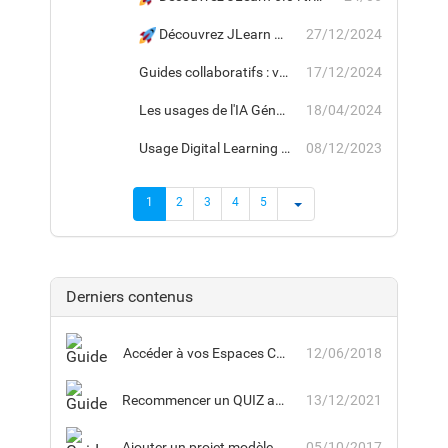
Découvrez JLearn 5.0 : une version majeure pour améliorer votre expérience de formation.
27/12/2024
Guides collaboratifs : version 4.2 du module JGuide
17/12/2024
Les usages de l'IA Générative pour JLearn
18/04/2024
Usage Digital Learning : Version 4.1.
08/12/2023
1
2
3
4
5
Derniers contenus
Accéder à vos Espaces Collaboratifs
12/06/2018
Recommencer un QUIZ au succès obligatoire sans limite de tentatives
13/12/2021
Ajouter un projet modèle dans un nouvel espace collaboratif
05/10/2017