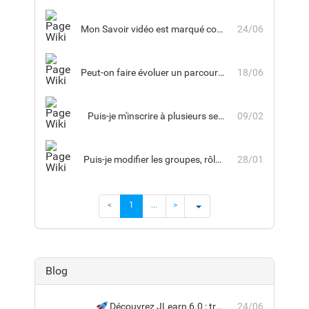
Mon Savoir vidéo est marqué comme « Terminé », mais la progression affichée est inférieure à 100 %. Est-ce normal ?
24/06
Peut-on faire évoluer un parcours déjà utilisé par des apprenants ? Garde-t-on l’historique des participations ?
18/06
Puis-je m'inscrire à plusieurs sessions d'une même formation
09/02
Puis-je modifier les groupes, rôles ou workflows standard dans JLearn ?
28/01
<
1
...
>
Blog
Découvrez JLearn 6.0 : traçabilité renforcée, validation humaine et pilotage avancé de vos parcours
24/06