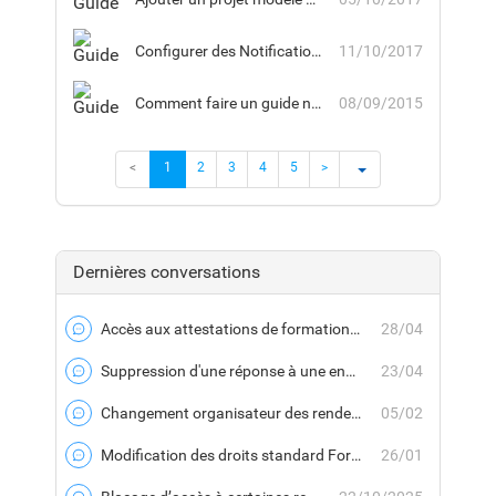
Configurer des Notifications pour un groupe désigné
11/10/2017
Comment faire un guide non encapsulé dans un Savoir
08/09/2015
<
1
2
3
4
5
>
Dernières conversations
Accès aux attestations de formations expirées
28/04
Forum
Suppression d'une réponse à une enquête
23/04
Forum
Changement organisateur des rendez-vous Outlook de session de formation
05/02
Forum
Modification des droits standard Formateur
26/01
Forum